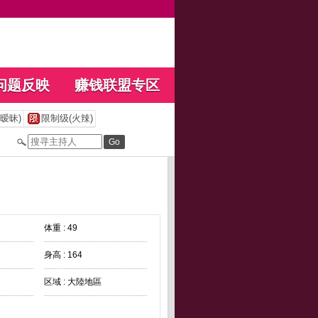
问题反映
赚钱联盟专区
暧昧)
限制级(火辣)
体重 : 49
身高 : 164
区域 : 大陸地區