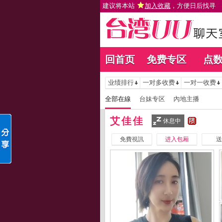
建议将本站
加入收藏
，方便日后找寻
回首页
免费专区
点
业绩排行
一对多收费
一对一收费
全部在線
台妹专区
內地主播
艾佳佳
休息中
免費視訊
进入包厢
送