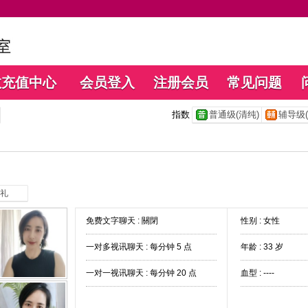
数充值中心
会员登入
注册会员
常见问题
指数
普通级(清纯)
辅导级(
礼
免费文字聊天 :
關閉
性别 : 女性
一对多视讯聊天 :
每分钟 5 点
年龄 : 33 岁
一对一视讯聊天 :
每分钟 20 点
血型 : ----