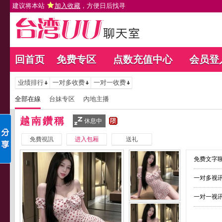
建议将本站
加入收藏
，方便日后找寻
回首页
免费专区
点数充值中心
会员登
业绩排行
一对多收费
一对一收费
全部在線
台妹专区
內地主播
越南鑽稱
休息中
免費視訊
进入包厢
送礼
免费文字聊
一对多视讯
一对一视讯