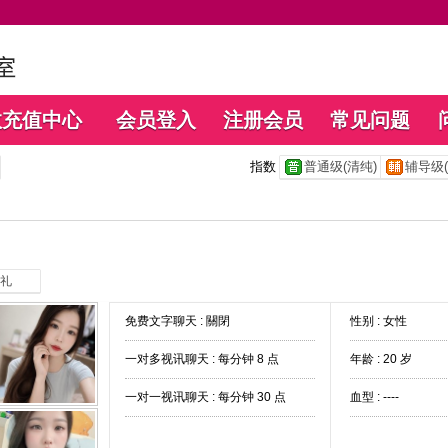
数充值中心
会员登入
注册会员
常见问题
指数
普通级(清纯)
辅导级(
礼
免费文字聊天 :
關閉
性别 : 女性
一对多视讯聊天 :
每分钟 8 点
年龄 : 20 岁
一对一视讯聊天 :
每分钟 30 点
血型 : ----