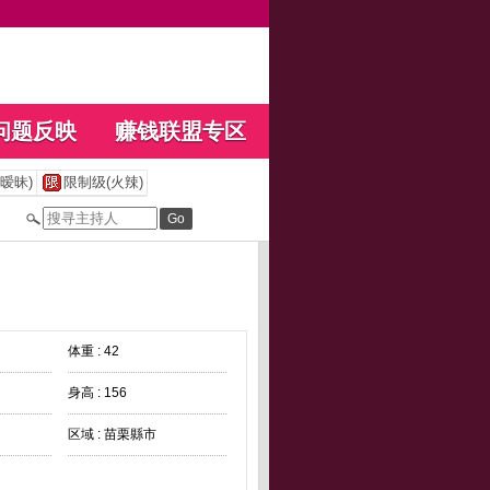
问题反映
赚钱联盟专区
暧昧)
限制级(火辣)
体重 : 42
身高 : 156
区域 : 苗栗縣市