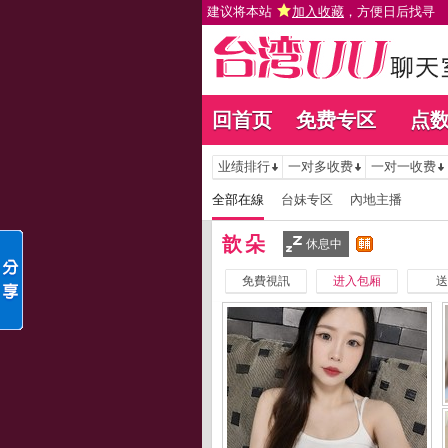
建议将本站
加入收藏
，方便日后找寻
回首页
免费专区
点
业绩排行
一对多收费
一对一收费
全部在線
台妹专区
內地主播
歆朵
休息中
免費視訊
进入包厢
送