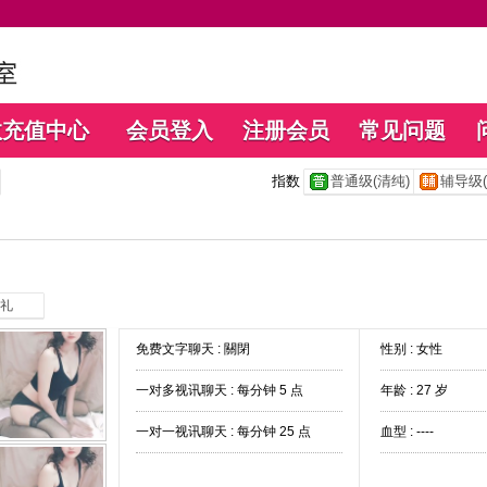
数充值中心
会员登入
注册会员
常见问题
指数
普通级(清纯)
辅导级(
礼
免费文字聊天 :
關閉
性别 : 女性
一对多视讯聊天 :
每分钟 5 点
年龄 : 27 岁
一对一视讯聊天 :
每分钟 25 点
血型 : ----