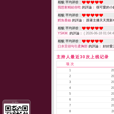
相貌 平均评价 :
我想射精給你吃
的評論： 很可愛的小
相貌 平均评价 :
鱈魚香絲
的評論： 跟著主播天天買新
相貌 平均评价 :
YSKM.
的評論：
( 2026-06-18 01:04:4
相貌 平均评价 :
口水舌頭勾引柔胸部
的評論： 好好愛
主持人最近30次上线记录
项 次
1
2
2
2
3
2
4
2
5
2
6
2
7
2
8
2