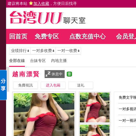
建议将本站
加入收藏
，方便日后找寻
回首页
免费专区
点数充值中心
会员登
业绩排行
一对多收费
一对一收费
全部在線
台妹专区
內地主播
越南漂賢
休息中
免費視訊
进入包厢
送礼
免费文字聊
一对多视讯
一对一视讯