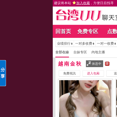
建议将本站
加入收藏
，方便日后找寻
回首页
免费专区
点
业绩排行
一对多收费
一对一收费
全部在線
台妹专区
內地主播
越南金秋
休息中
免費視訊
进入包厢
送