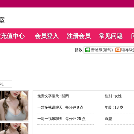
数充值中心
会员登入
注册会员
常见问题
指数
普通级(清纯)
辅导级(
礼
免费文字聊天 :
關閉
性别 : 女性
一对多视讯聊天 :
每分钟 8 点
年龄 : 18 岁
一对一视讯聊天 :
每分钟 25 点
血型 : ----