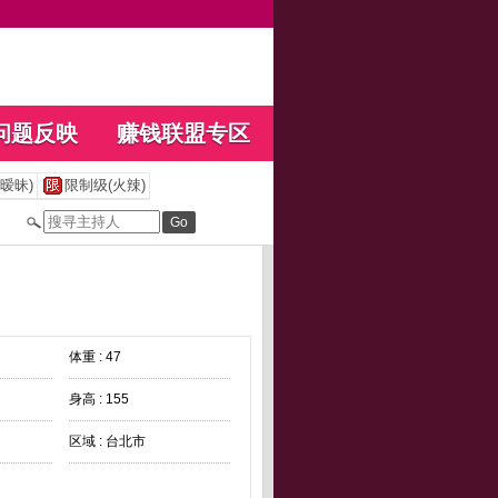
问题反映
赚钱联盟专区
暧昧)
限制级(火辣)
体重 : 47
身高 : 155
区域 : 台北市