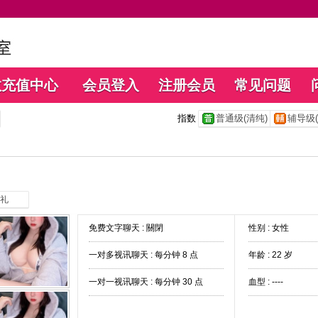
数充值中心
会员登入
注册会员
常见问题
指数
普通级(清纯)
辅导级(
礼
免费文字聊天 :
關閉
性别 : 女性
一对多视讯聊天 :
每分钟 8 点
年龄 : 22 岁
一对一视讯聊天 :
每分钟 30 点
血型 : ----