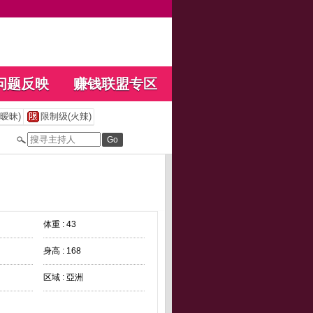
问题反映
赚钱联盟专区
暧昧)
限制级(火辣)
体重 : 43
身高 : 168
区域 : 亞洲