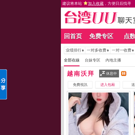
建议将本站
加入收藏
，方便日后找寻
回首页
免费专区
点
业绩排行
一对多收费
一对一收费
全部在線
台妹专区
內地主播
越南沃拜
休息中
免費視訊
进入包厢
送