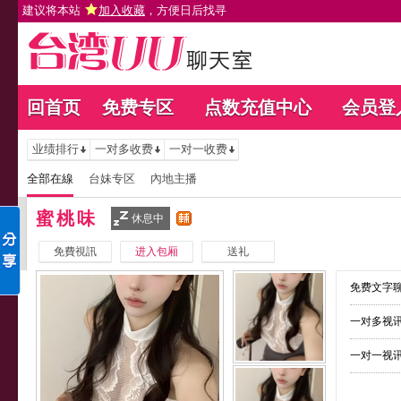
建议将本站
加入收藏
，方便日后找寻
回首页
免费专区
点数充值中心
会员登
业绩排行
一对多收费
一对一收费
全部在線
台妹专区
內地主播
蜜桃味
休息中
免費視訊
进入包厢
送礼
免费文字聊
一对多视讯
一对一视讯