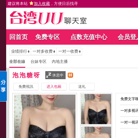
建议将本站
加入收藏
，方便日后找寻
回首页
免费专区
点数充值中心
会员登
业绩排行
一对多收费
一对一收费
全部在線
台妹专区
內地主播
泡泡糖呀
休息中
免費視訊
进入包厢
送礼
免费文字聊
一对多视讯
一对一视讯