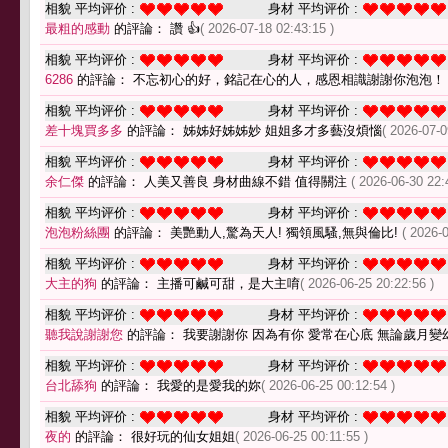
相貌 平均评价 :
身材 平均评价 :
最粗的感動
的評論： 讚 👍
( 2026-07-18 02:43:15 )
相貌 平均评价 :
身材 平均评价 :
6286
的評論： 不忘初心的好，銘記在心的人，感恩相識謝謝你泡泡！
相貌 平均评价 :
身材 平均评价 :
差十塊買多多
的評論： 姊姊好姊姊妙 姐姐多才多藝沒煩惱
( 2026-07-0
相貌 平均评价 :
身材 平均评价 :
余仁傑
的評論： 人美又善良 身材曲線不錯 值得關注
( 2026-06-30 22:
相貌 平均评价 :
身材 平均评价 :
泡泡粉絲團
的評論： 美艷動人,驚為天人! 獨領風騷,無與倫比!
( 2026-
相貌 平均评价 :
身材 平均评价 :
大主的狗
的評論： 主播可鹹可甜，是大主唷
( 2026-06-25 20:22:56 )
相貌 平均评价 :
身材 平均评价 :
聽我說謝謝您
的評論： 我要謝謝你 因為有你 愛常在心底 無論歲月變
相貌 平均评价 :
身材 平均评价 :
台北舔狗
的評論： 我愛的是愛我的妳
( 2026-06-25 00:12:54 )
相貌 平均评价 :
身材 平均评价 :
夜的
的評論： 很好玩的仙女姐姐
( 2026-06-25 00:11:55 )