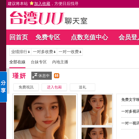
建议将本站
加入收藏
，方便日后找寻
回首页
免费专区
点数充值中心
会员登
业绩排行
一对多收费
一对一收费
全部在線
台妹专区
內地主播
瑾妍
休息中
免費視訊
进入包厢
送礼
免费文字聊
一对多视讯
一对一视讯