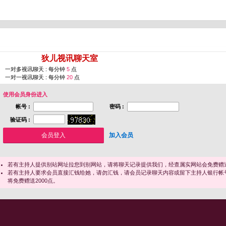
您即将进入 [
狄儿视讯聊天室
]
一对多视讯聊天 : 每分钟
5
点
一对一视讯聊天 : 每分钟
20
点
使用会员身份进入
帐号 :
密码 :
验证码 :
加入会员
若有主持人提供别站网址拉您到别网站，请将聊天记录提供我们，经查属实网站会免费赠送
若有主持人要求会员直接汇钱给她，请勿汇钱，请会员记录聊天内容或留下主持人银行帐
将免费赠送2000点。