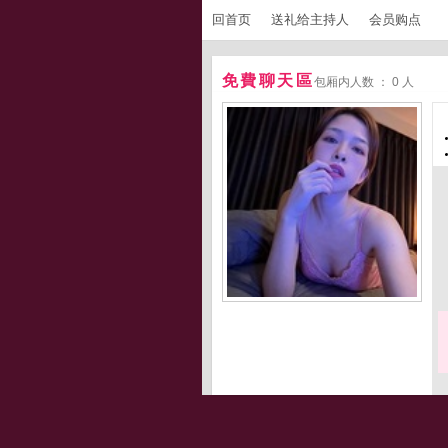
回首页
送礼给主持人
会员购点
免費聊天區
包厢内人数 ： 0 人