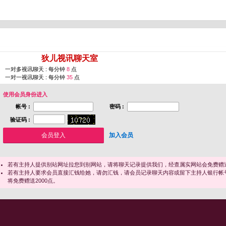
您即将进入 [
狄儿视讯聊天室
]
一对多视讯聊天 : 每分钟
8
点
一对一视讯聊天 : 每分钟
35
点
使用会员身份进入
帐号 :
密码 :
验证码 :
加入会员
若有主持人提供别站网址拉您到别网站，请将聊天记录提供我们，经查属实网站会免费赠送
若有主持人要求会员直接汇钱给她，请勿汇钱，请会员记录聊天内容或留下主持人银行帐
将免费赠送2000点。