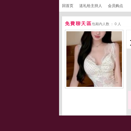
回首页
送礼给主持人
会员购点
免費聊天區
包厢内人数 ： 0 人