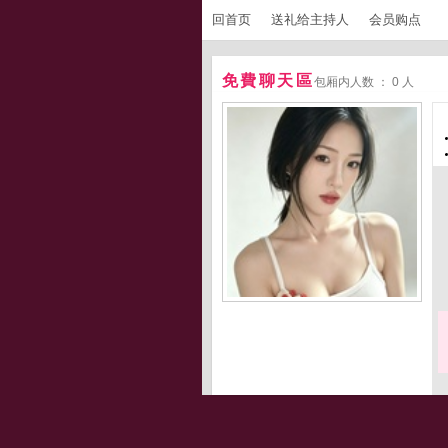
回首页
送礼给主持人
会员购点
免費聊天區
包厢内人数 ： 0 人