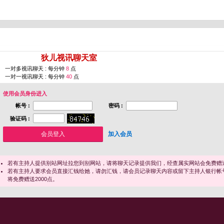
您即将进入 [
狄儿视讯聊天室
]
一对多视讯聊天 : 每分钟
8
点
一对一视讯聊天 : 每分钟
40
点
使用会员身份进入
帐号 :
密码 :
验证码 :
加入会员
若有主持人提供别站网址拉您到别网站，请将聊天记录提供我们，经查属实网站会免费赠送
若有主持人要求会员直接汇钱给她，请勿汇钱，请会员记录聊天内容或留下主持人银行帐
将免费赠送2000点。