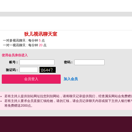
您即将进入 [
狄儿视讯聊天室
]
一对多视讯聊天 : 每分钟
5
点
一对一视讯聊天 : 每分钟
20
点
使用会员身份进入
帐号 :
密码 :
验证码 :
加入会员
若有主持人提供别站网址拉您到别网站，请将聊天记录提供我们，经查属实网站会免费赠送
若有主持人要求会员直接汇钱给她，请勿汇钱，请会员记录聊天内容或留下主持人银行帐
将免费赠送2000点。