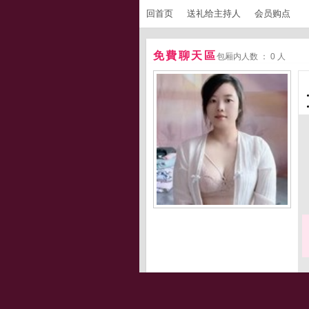
回首页
送礼给主持人
会员购点
免費聊天區
包厢内人数 ： 0 人