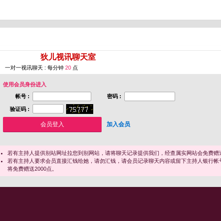
您即将进入 [
狄儿视讯聊天室
]
一对一视讯聊天 : 每分钟
20
点
使用会员身份进入
帐号 :
密码 :
验证码 :
加入会员
若有主持人提供别站网址拉您到别网站，请将聊天记录提供我们，经查属实网站会免费赠送
若有主持人要求会员直接汇钱给她，请勿汇钱，请会员记录聊天内容或留下主持人银行帐
将免费赠送2000点。