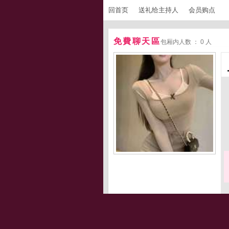
回首页
送礼给主持人
会员购点
免費聊天區
包厢内人数 ： 0 人