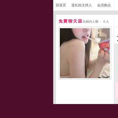
回首页
送礼给主持人
会员购点
免費聊天區
包厢内人数 ： 0 人