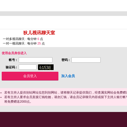
您即将进入 [
狄儿视讯聊天室
]
一对多视讯聊天 : 每分钟
6
点
一对一视讯聊天 : 每分钟
25
点
使用会员身份进入
帐号 :
密码 :
验证码 :
加入会员
若有主持人提供别站网址拉您到别网站，请将聊天记录提供我们，经查属实网站会免费赠送
若有主持人要求会员直接汇钱给她，请勿汇钱，请会员记录聊天内容或留下主持人银行帐
将免费赠送2000点。