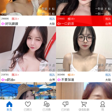
一對多 8 點
一對多 8 點
空閒中
一對一 35 點
一一中
一對一 45 點
限21+
視訊
輔18+
視訊
290606
228665
好玩嫂嫂
一口奶茶
大陸
台灣
一對多 8 點
一對多 8 點
空閒中
一對一 45 點
空閒中
一對一 40 點
限21+
視訊
輔18+
視訊
219701
303490
o奶油o
不要加速
台灣
大陸
首頁
已關注
已消費
已封鎖
儲值點數
我