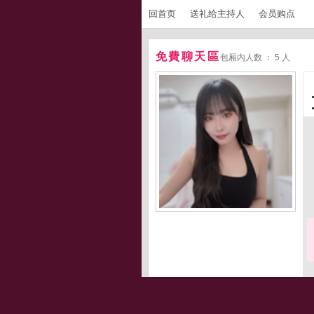
回首页
送礼给主持人
会员购点
免費聊天區
包厢内人数 ： 5 人