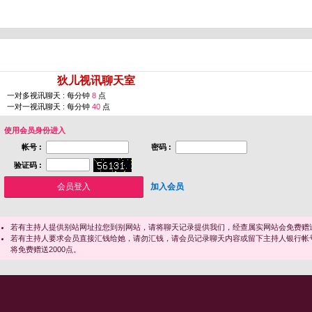
您即将进入 [
狄儿视讯聊天室
]
一对多视讯聊天 : 每分钟
8
点
一对一视讯聊天 : 每分钟
40
点
使用会员身份进入
帐号 :
密码 :
验证码 :
加入会员
若有主持人提供别站网址拉您到别网站，请将聊天记录提供我们，经查属实网站会免费赠送
若有主持人要求会员直接汇钱给她，请勿汇钱，请会员记录聊天内容或留下主持人银行帐
将免费赠送2000点。