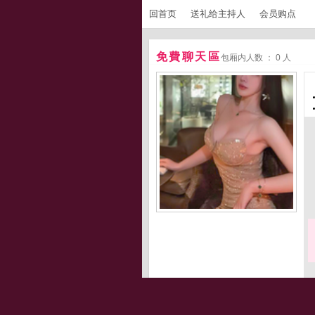
回首页
送礼给主持人
会员购点
免費聊天區
包厢内人数 ： 0 人