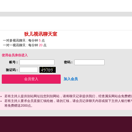
您即将进入 [
狄儿视讯聊天室
]
一对多视讯聊天 : 每分钟
5
点
一对一视讯聊天 : 每分钟
20
点
使用会员身份进入
帐号 :
密码 :
验证码 :
加入会员
若有主持人提供别站网址拉您到别网站，请将聊天记录提供我们，经查属实网站会免费赠送
若有主持人要求会员直接汇钱给她，请勿汇钱，请会员记录聊天内容或留下主持人银行帐
将免费赠送2000点。