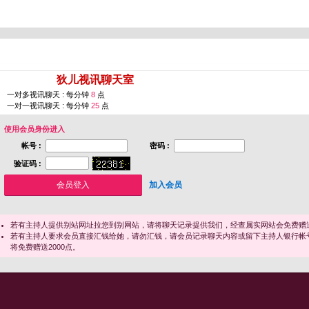
您即将进入 [
狄儿视讯聊天室
]
一对多视讯聊天 : 每分钟
8
点
一对一视讯聊天 : 每分钟
25
点
使用会员身份进入
帐号 :
密码 :
验证码 :
加入会员
若有主持人提供别站网址拉您到别网站，请将聊天记录提供我们，经查属实网站会免费赠送
若有主持人要求会员直接汇钱给她，请勿汇钱，请会员记录聊天内容或留下主持人银行帐
将免费赠送2000点。