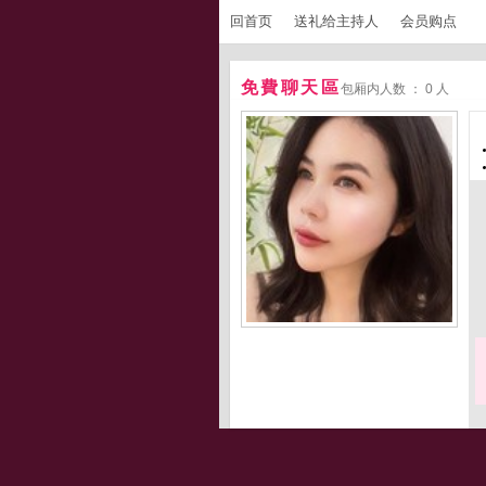
回首页
送礼给主持人
会员购点
免費聊天區
包厢内人数 ： 0 人